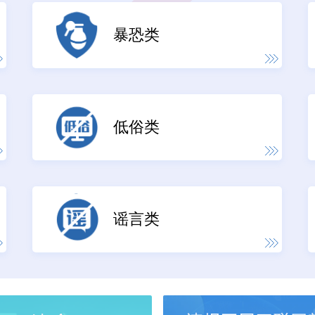
暴恐类
低俗类
谣言类