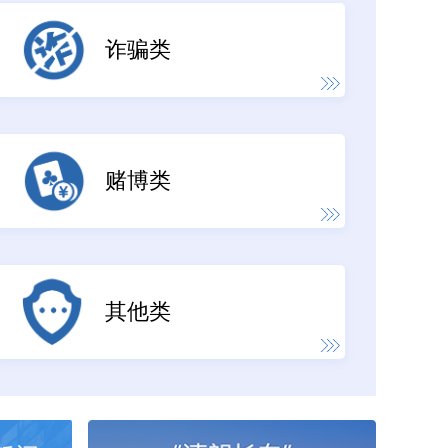
诈骗类
赌博类
其他类