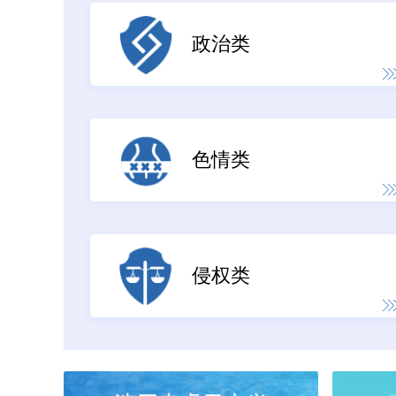
政治类
色情类
侵权类